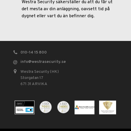
Westra Security säkerställer du att du får ut
det mesta av din anläggning, oavsett tid på
dygnet eller vart du än befinner dig.
010-14 15 800
info
@westrasecurity.se
Westra Security (HK)
Storgatan 17
671 31 ARVIKA